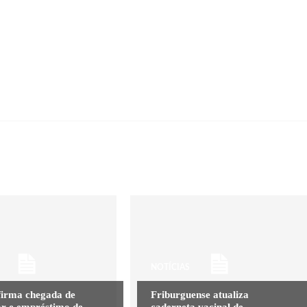
NOTÍCIAS
firma chegada de
Friburguense atualiza
or e empréstimo de
caderneta vacinal de