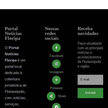
Portal
Nossas
Receba
Notícias
redes
novidades
Floripa
sociais
Fique atualizado
O
Portal
com as principais
notícias e
Notícias
Facebook
acontecimentos
Floripa
é um
de Florianópolis
portal local
e região.
Instagram
dedicado à
cobertura
jornalística de
Pinterest
Florianópolis,
ENVIAR
Share
com notícias,
serviços,