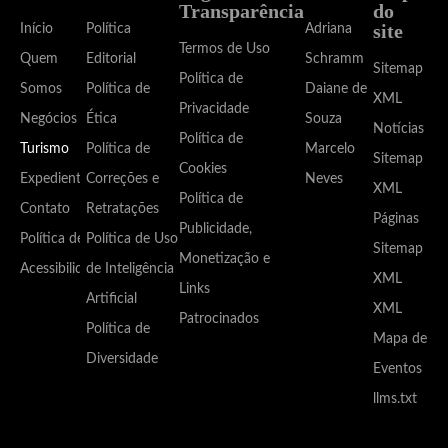
Transparência
do
site
Início
Política
Adriana
Termos de Uso
Quem
Editorial
Schramm
Sitemap
Política de
Somos
Política de
Daiane de
XML
Privacidade
Negócios
Ética
Souza
Notícias
Política de
Turismo
Política de
Marcelo
Sitemap
Cookies
Expediente
Correções e
Neves
XML
Política de
Contato
Retratações
Páginas
Publicidade,
Política de
Política de Uso
Sitemap
Monetização e
Acessibilidade
de Inteligência
XML
Links
Artificial
XML
Patrocinados
Política de
Mapa de
Diversidade
Eventos
llms.txt