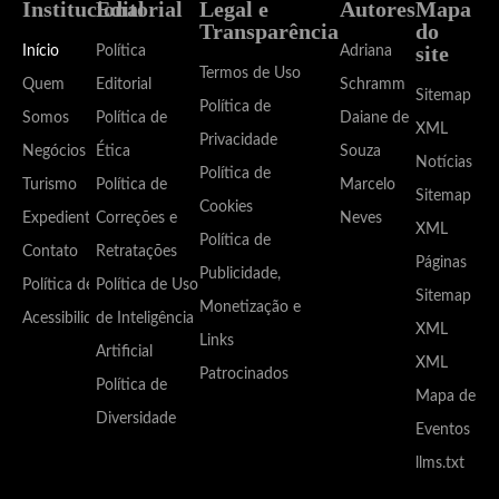
Institucional
Editorial
Legal e
Autores
Mapa
Transparência
do
site
Início
Política
Adriana
Termos de Uso
Quem
Editorial
Schramm
Sitemap
Política de
Somos
Política de
Daiane de
XML
Privacidade
Negócios
Ética
Souza
Notícias
Política de
Turismo
Política de
Marcelo
Sitemap
Cookies
Expediente
Correções e
Neves
XML
Política de
Contato
Retratações
Páginas
Publicidade,
Política de
Política de Uso
Sitemap
Monetização e
Acessibilidade
de Inteligência
XML
Links
Artificial
XML
Patrocinados
Política de
Mapa de
Diversidade
Eventos
llms.txt