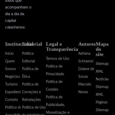
todos que
acompanham o
dia a dia da
capital
catarinense.
Institucional
Editorial
Legal e
Autores
Mapa
Transparência
do
site
Início
Política
Adriana
Termos de Uso
Quem
Editorial
Schramm
Sitemap
Política de
Somos
Política de
Daiane de
XML
Privacidade
Negócios
Ética
Souza
Notícias
Política de
Turismo
Política de
Marcelo
Sitemap
Cookies
Expediente
Correções e
Neves
XML
Política de
Contato
Retratações
Páginas
Publicidade,
Política de
Política de Uso
Sitemap
Monetização e