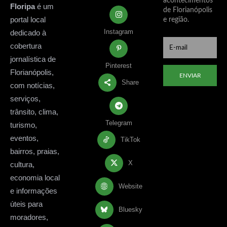
acontecimentos
Floripa
é um
de Florianópolis
portal local
e região.
Instagram
dedicado à
cobertura
jornalística de
Pinterest
Florianópolis,
ENVIAR
Share
com notícias,
serviços,
trânsito, clima,
Telegram
turismo,
eventos,
TikTok
bairros, praias,
X
cultura,
economia local
Website
e informações
úteis para
Bluesky
moradores,