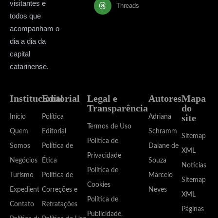
visitantes e
Threads
todos que
acompanham o
dia a dia da
capital
catarinense.
Institucional
Editorial
Legal e
Autores
Mapa
Transparência
do
site
Início
Política
Adriana
Termos de Uso
Quem
Editorial
Schramm
Sitemap
Política de
Somos
Política de
Daiane de
XML
Privacidade
Negócios
Ética
Souza
Notícias
Política de
Turismo
Política de
Marcelo
Sitemap
Cookies
Expediente
Correções e
Neves
XML
Política de
Contato
Retratações
Páginas
Publicidade,