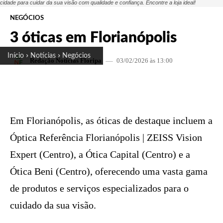
cidade para cuidar da sua visão com qualidade e confiança. Encontre a loja ideal!
NEGÓCIOS
3 óticas em Florianópolis
Início
Notícias
Negócios
03/02/2026 às 13:00
Redação Notícias Floripa
FACEBOOK
X
PINTEREST
W
Em Florianópolis, as óticas de destaque incluem a
Óptica Referência Florianópolis | ZEISS Vision
Expert (Centro), a Ótica Capital (Centro) e a
Ótica Beni (Centro), oferecendo uma vasta gama
de produtos e serviços especializados para o
cuidado da sua visão.