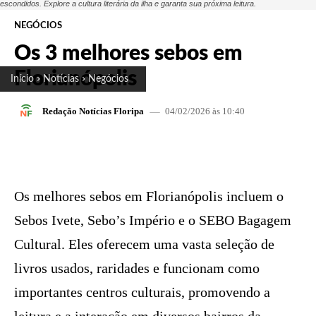
escondidos. Explore a cultura literária da ilha e garanta sua próxima leitura.
NEGÓCIOS
Os 3 melhores sebos em
Florianópolis
Início
Notícias
Negócios
04/02/2026 às 10:40
Redação Notícias Floripa
FACEBOOK
X
PINTEREST
W
Os melhores sebos em Florianópolis incluem o
Sebos Ivete, Sebo’s Império e o SEBO Bagagem
Cultural. Eles oferecem uma vasta seleção de
livros usados, raridades e funcionam como
importantes centros culturais, promovendo a