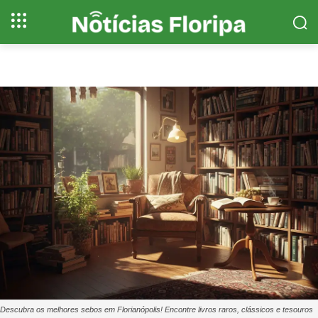
Descubra os melhores sebos em Florianópolis! Encontre livros raros, clássicos e tesouros