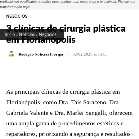
profissionais qualificados e realize seus sonhos com segurança e excelência. Planeje sua
transformação hoje!
NEGÓCIOS
3 clínicas de cirurgia plástica
Início
Notícias
Negócios
em Florianópolis
02/02/2026 às 15:03
Redação Notícias Floripa
FACEBOOK
X
PINTEREST
W
As principais clínicas de cirurgia plástica em
Florianópolis, como Dra. Taís Saraceno, Dra.
Gabriela Valente e Dra. Marlei Sangalli, oferecem
uma ampla gama de procedimentos estéticos e
reparadores, priorizando a segurança e resultados