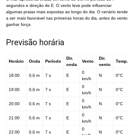
segundos e direção de E. O vento leve pode influenciar
algumas praias mais expostas ao longo do dia. O cenário tende
a ser mais favorável nas primeiras horas do dia, antes do vento
ganhar força.
Previsão horária
Dir.
Dir.
Horário
Onda
Período
Vento
Temp.
onda
vento
0
18:00
0,6 m
7 s
E
N
0°C
km/h
0
19:00
0,6 m
7 s
E
N
0°C
km/h
0
20:00
0,6 m
7 s
E
N
0°C
km/h
0
21:00
0,6 m
7 s
E
N
0°C
km/h
0
22:00
0,6 m
7 s
E
N
0°C