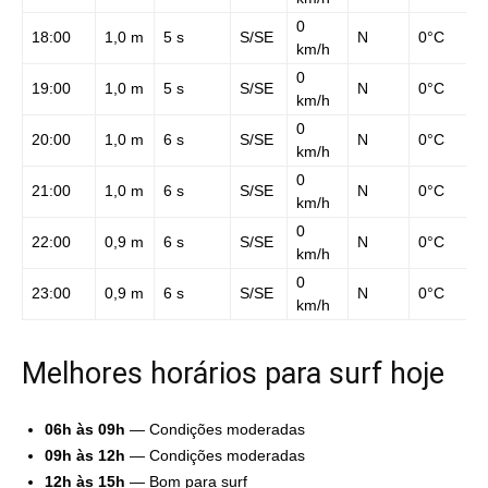
0
18:00
1,0 m
5 s
S/SE
N
0°C
km/h
0
19:00
1,0 m
5 s
S/SE
N
0°C
km/h
0
20:00
1,0 m
6 s
S/SE
N
0°C
km/h
0
21:00
1,0 m
6 s
S/SE
N
0°C
km/h
0
22:00
0,9 m
6 s
S/SE
N
0°C
km/h
0
23:00
0,9 m
6 s
S/SE
N
0°C
km/h
Melhores horários para surf hoje
06h às 09h
— Condições moderadas
09h às 12h
— Condições moderadas
12h às 15h
— Bom para surf