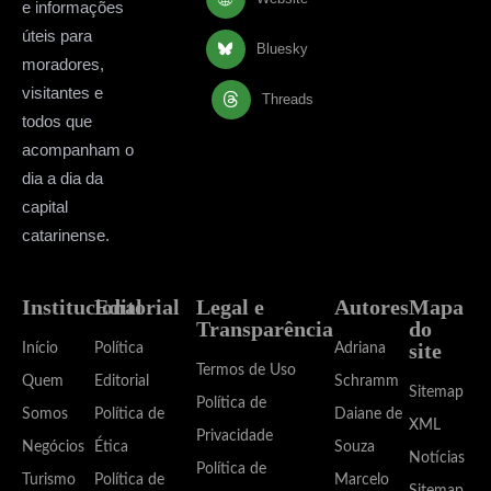
e informações
úteis para
Bluesky
moradores,
visitantes e
Threads
todos que
acompanham o
dia a dia da
capital
catarinense.
Institucional
Editorial
Legal e
Autores
Mapa
Transparência
do
site
Início
Política
Adriana
Termos de Uso
Quem
Editorial
Schramm
Sitemap
Política de
Somos
Política de
Daiane de
XML
Privacidade
Negócios
Ética
Souza
Notícias
Política de
Turismo
Política de
Marcelo