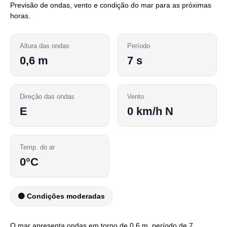
Previsão de ondas, vento e condição do mar para as próximas
horas.
Altura das ondas
Período
0,6 m
7 s
Direção das ondas
Vento
E
0 km/h N
Temp. do ar
0°C
🟡 Condições moderadas
O mar apresenta ondas em torno de 0,6 m, período de 7