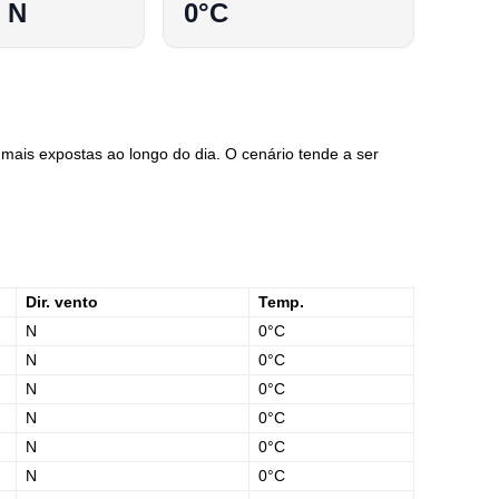
 N
0°C
mais expostas ao longo do dia. O cenário tende a ser
Dir. vento
Temp.
N
0°C
N
0°C
N
0°C
N
0°C
N
0°C
N
0°C