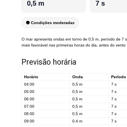
0,5 m
7 s
🟡 Condições moderadas
O mar apresenta ondas em torno de 0,5 m, período de 7 se
mais favorável nas primeiras horas do dia, antes do vento
Previsão horária
Horário
Onda
Período
04:00
0,5 m
7 s
05:00
0,5 m
7 s
06:00
0,5 m
7 s
07:00
0,5 m
7 s
08:00
0,5 m
7 s
09:00
0,4 m
7 s