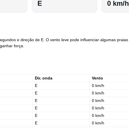
E
0 km/h
gundos e direção de E. O vento leve pode influenciar algumas praias 
 ganhar força.
Dir. onda
Vento
E
0 km/h
E
0 km/h
E
0 km/h
E
0 km/h
E
0 km/h
E
0 km/h