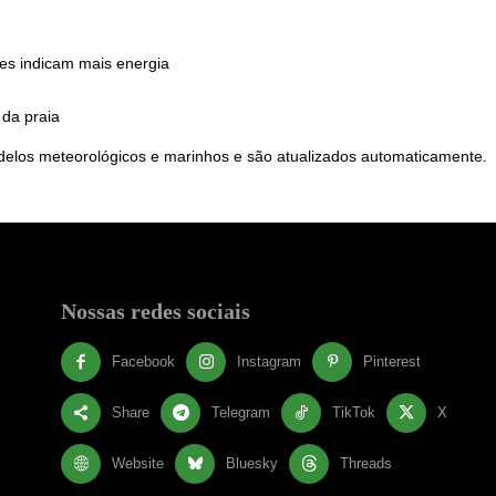
es indicam mais energia
da praia
elos meteorológicos e marinhos e são atualizados automaticamente.
Nossas redes sociais
Facebook
Instagram
Pinterest
Share
Telegram
TikTok
X
Website
Bluesky
Threads