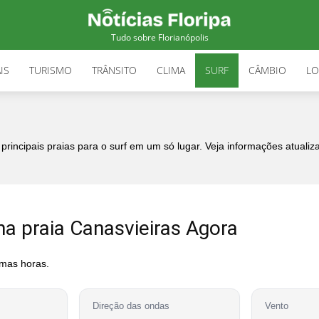
Tudo sobre Florianópolis
IS
TURISMO
TRÂNSITO
CLIMA
SURF
CÂMBIO
LO
incipais praias para o surf em um só lugar. Veja informações atuali
na praia Canasvieiras Agora
imas horas.
Direção das ondas
Vento