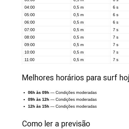
04:00
0,5 m
6 s
05:00
0,5 m
6 s
06:00
0,5 m
6 s
07:00
0,5 m
7 s
08:00
0,5 m
7 s
09:00
0,5 m
7 s
10:00
0,5 m
7 s
11:00
0,5 m
7 s
Melhores horários para surf ho
06h às 09h
— Condições moderadas
09h às 12h
— Condições moderadas
12h às 15h
— Condições moderadas
Como ler a previsão