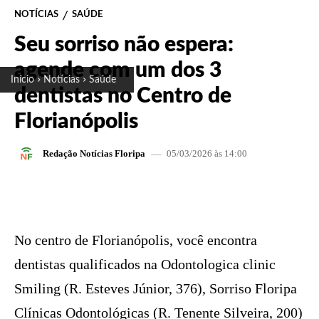
NOTÍCIAS
SAÚDE
Seu sorriso não espera:
agende com um dos 3
Início
Notícias
Saúde
dentistas no Centro de
Florianópolis
05/03/2026 às 14:00
Redação Notícias Floripa
FACEBOOK
X
PINTEREST
W
No centro de Florianópolis, você encontra
dentistas qualificados na Odontologica clinic
Smiling (R. Esteves Júnior, 376), Sorriso Floripa
Clínicas Odontológicas (R. Tenente Silveira, 200)