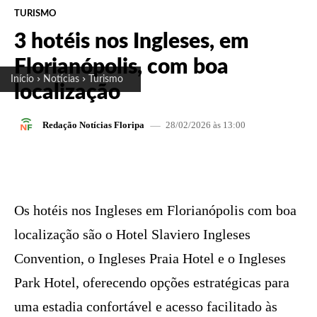
TURISMO
3 hotéis nos Ingleses, em
Florianópolis, com boa
Início
Notícias
Turismo
localização
28/02/2026 às 13:00
Redação Notícias Floripa
FACEBOOK
X
PINTEREST
W
Os hotéis nos Ingleses em Florianópolis com boa
localização são o Hotel Slaviero Ingleses
Convention, o Ingleses Praia Hotel e o Ingleses
Park Hotel, oferecendo opções estratégicas para
uma estadia confortável e acesso facilitado às