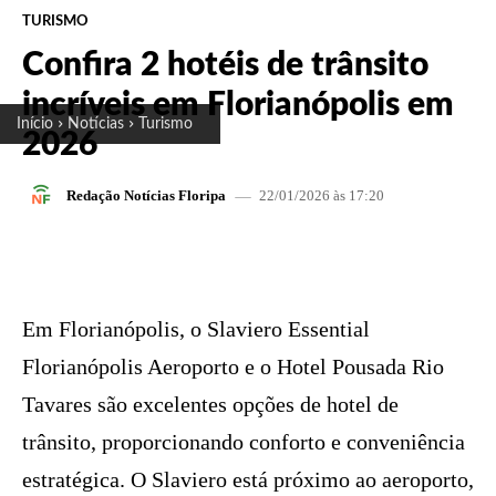
TURISMO
Confira 2 hotéis de trânsito
incríveis em Florianópolis em
Início
Notícias
Turismo
2026
22/01/2026 às 17:20
Redação Notícias Floripa
FACEBOOK
X
PINTEREST
W
Em Florianópolis, o Slaviero Essential
Florianópolis Aeroporto e o Hotel Pousada Rio
Tavares são excelentes opções de hotel de
trânsito, proporcionando conforto e conveniência
estratégica. O Slaviero está próximo ao aeroporto,