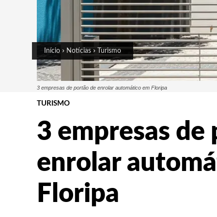
Início
Notícias
Turismo
3 empresas de portão de enrolar automático em Floripa
TURISMO
3 empresas de 
enrolar automá
Floripa