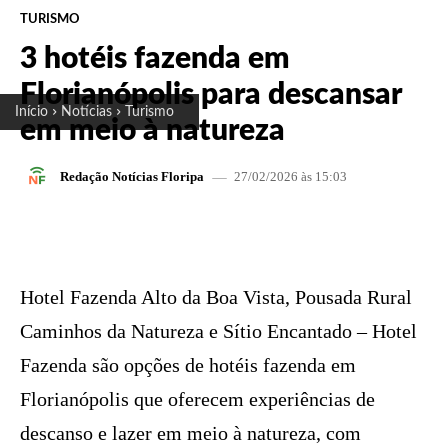
TURISMO
3 hotéis fazenda em
Florianópolis para descansar
Início
Notícias
Turismo
em meio à natureza
27/02/2026 às 15:03
Redação Notícias Floripa
FACEBOOK
X
PINTEREST
W
Hotel Fazenda Alto da Boa Vista, Pousada Rural
Caminhos da Natureza e Sítio Encantado – Hotel
Fazenda são opções de hotéis fazenda em
Florianópolis que oferecem experiências de
descanso e lazer em meio à natureza, com