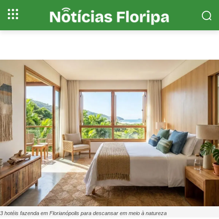
3 hotéis fazenda em Florianópolis para descansar em meio à natureza