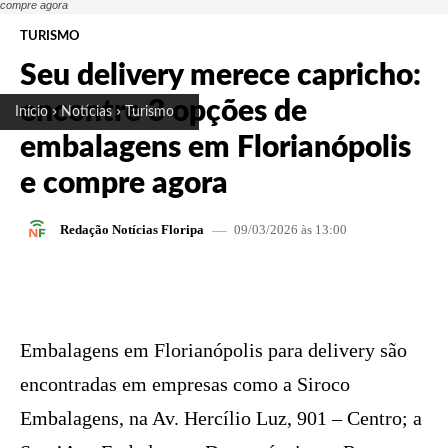
compre agora
TURISMO
Seu delivery merece capricho:
encontre 3 opções de
Início
Notícias
Turismo
embalagens em Florianópolis
e compre agora
09/03/2026 às 13:00
Redação Notícias Floripa
FACEBOOK
X
PINTEREST
W
Embalagens em Florianópolis para delivery são
encontradas em empresas como a Siroco
Embalagens, na Av. Hercílio Luz, 901 – Centro; a