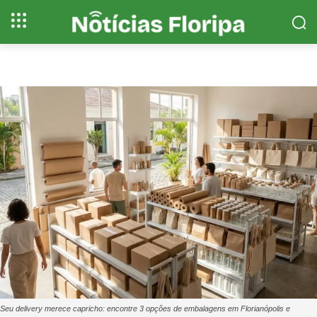
Seu delivery merece capricho: encontre 3 opções de embalagens em Florianópolis e