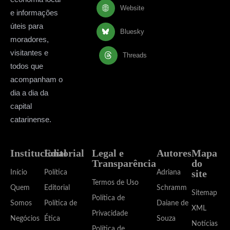
Website
e informações
úteis para
Bluesky
moradores,
visitantes e
Threads
todos que
acompanham o
dia a dia da
capital
catarinense.
Institucional
Editorial
Legal e
Autores
Mapa
Transparência
do
site
Início
Política
Adriana
Termos de Uso
Quem
Editorial
Schramm
Sitemap
Política de
Somos
Política de
Daiane de
XML
Privacidade
Negócios
Ética
Souza
Notícias
Política de