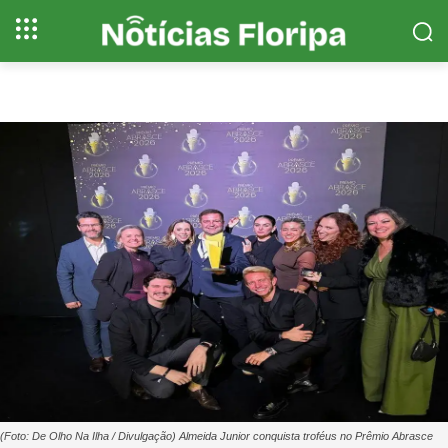
(Foto: De Olho Na Ilha / Divulgação) Almeida Junior conquista troféus no Prêmio Abrasce