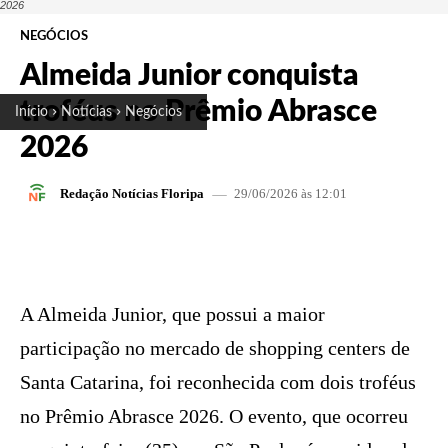
2026
NEGÓCIOS
Almeida Junior conquista
troféus no Prêmio Abrasce
Início
Notícias
Negócios
2026
29/06/2026 às 12:01
Redação Notícias Floripa
FACEBOOK
X
PINTEREST
W
A Almeida Junior, que possui a maior
participação no mercado de shopping centers de
Santa Catarina, foi reconhecida com dois troféus
no Prêmio Abrasce 2026. O evento, que ocorreu