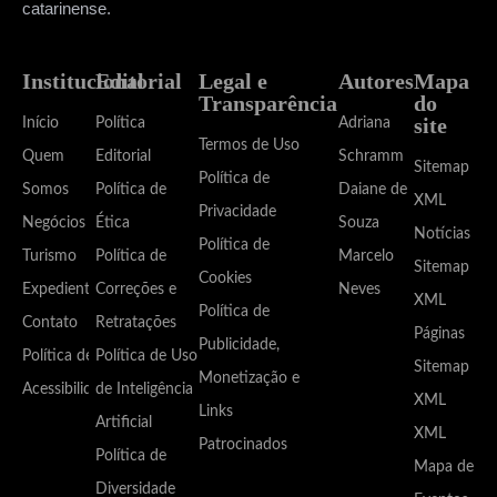
catarinense.
Institucional
Editorial
Legal e
Autores
Mapa
Transparência
do
site
Início
Política
Adriana
Termos de Uso
Quem
Editorial
Schramm
Sitemap
Política de
Somos
Política de
Daiane de
XML
Privacidade
Negócios
Ética
Souza
Notícias
Política de
Turismo
Política de
Marcelo
Sitemap
Cookies
Expediente
Correções e
Neves
XML
Política de
Contato
Retratações
Páginas
Publicidade,
Política de
Política de Uso
Sitemap
Monetização e
Acessibilidade
de Inteligência
XML
Links
Artificial
XML
Patrocinados
Política de
Mapa de
Diversidade