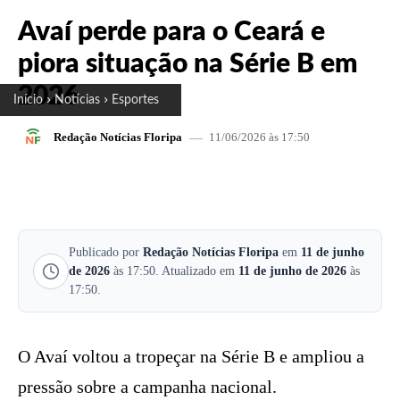
Avaí perde para o Ceará e
piora situação na Série B em
2026
Início
Notícias
Esportes
11/06/2026 às 17:50
Redação Notícias Floripa
FACEBOOK
X
PINTEREST
W
Publicado por
Redação Notícias Floripa
em
11 de junho
de 2026
às 17:50. Atualizado em
11 de junho de 2026
às
17:50.
O Avaí voltou a tropeçar na Série B e ampliou a
pressão sobre a campanha nacional.