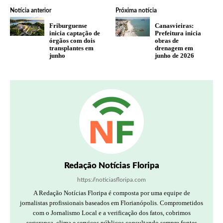
Notícia anterior
Próxima notícia
Friburguense
Canasvieiras:
inicia captação de
Prefeitura inicia
órgãos com dois
obras de
transplantes em
drenagem em
junho
junho de 2026
Redação Notícias Floripa
https://noticiasfloripa.com
A Redação Notícias Floripa é composta por uma equipe de
jornalistas profissionais baseados em Florianópolis. Comprometidos
com o Jornalismo Local e a verificação dos fatos, cobrimos
segurança, clima e serviços públicos consultando sempre fontes