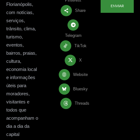
Pinterest
Florianópolis,
ENVIAR
Share
com notícias,
serviços,
trânsito, clima,
Telegram
turismo,
eventos,
TikTok
bairros, praias,
X
cultura,
economia local
Website
e informações
úteis para
Bluesky
moradores,
visitantes e
Threads
todos que
acompanham o
dia a dia da
capital