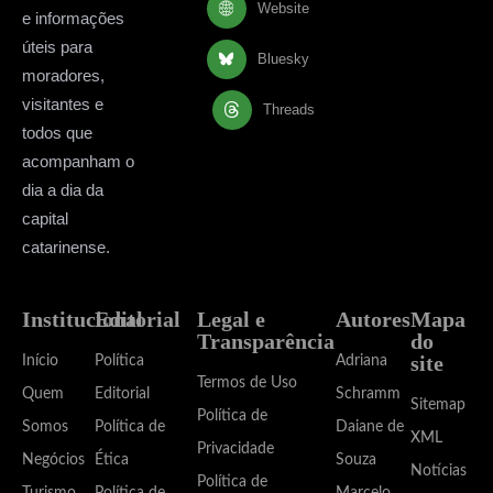
Website
e informações
úteis para
Bluesky
moradores,
visitantes e
Threads
todos que
acompanham o
dia a dia da
capital
catarinense.
Institucional
Editorial
Legal e
Autores
Mapa
Transparência
do
site
Início
Política
Adriana
Termos de Uso
Quem
Editorial
Schramm
Sitemap
Política de
Somos
Política de
Daiane de
XML
Privacidade
Negócios
Ética
Souza
Notícias
Política de
Turismo
Política de
Marcelo