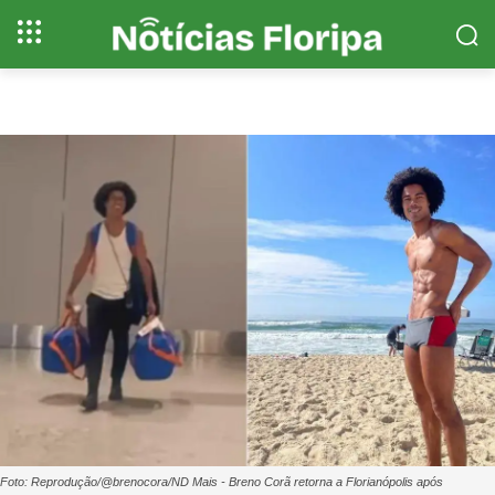
Foto: Reprodução/@brenocora/ND Mais - Breno Corã retorna a Florianópolis após