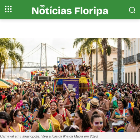
Carnaval em Florianópolis: Viva a folia da Ilha da Magia em 2026!