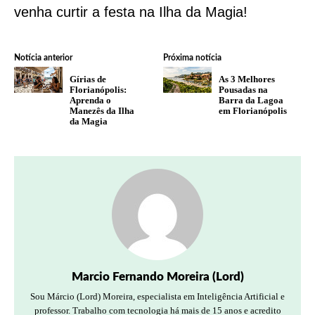
venha curtir a festa na Ilha da Magia!
Notícia anterior
Próxima notícia
Gírias de
As 3 Melhores
Florianópolis:
Pousadas na
Aprenda o
Barra da Lagoa
Manezês da Ilha
em Florianópolis
da Magia
Marcio Fernando Moreira (Lord)
Sou Márcio (Lord) Moreira, especialista em Inteligência Artificial e
professor. Trabalho com tecnologia há mais de 15 anos e acredito