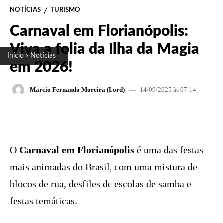
NOTÍCIAS
TURISMO
Carnaval em Florianópolis:
Viva a folia da Ilha da Magia
Início
Notícias
em 2026!
14/09/2025 às 07:14
Marcio Fernando Moreira (Lord)
FACEBOOK
X
PINTEREST
W
O
Carnaval em Florianópolis
é uma das festas
mais animadas do Brasil, com uma mistura de
blocos de rua, desfiles de escolas de samba e
festas temáticas.