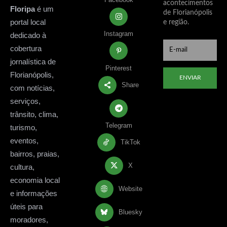
acontecimentos
Floripa
é um
de Florianópolis
portal local
e região.
Instagram
dedicado à
cobertura
jornalística de
Pinterest
Florianópolis,
ENVIAR
Share
com notícias,
serviços,
trânsito, clima,
Telegram
turismo,
eventos,
TikTok
bairros, praias,
X
cultura,
economia local
Website
e informações
úteis para
Bluesky
moradores,