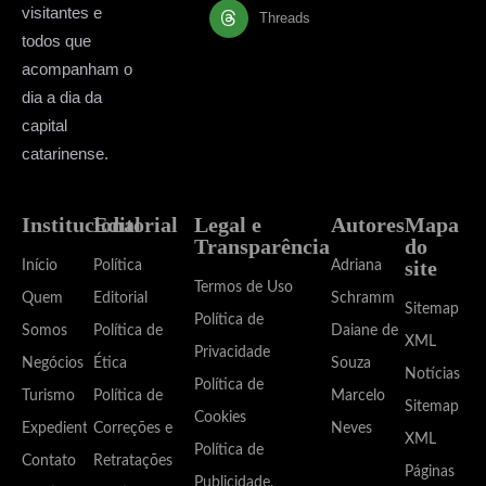
visitantes e
Threads
todos que
acompanham o
dia a dia da
capital
catarinense.
Institucional
Editorial
Legal e
Autores
Mapa
Transparência
do
site
Início
Política
Adriana
Termos de Uso
Quem
Editorial
Schramm
Sitemap
Política de
Somos
Política de
Daiane de
XML
Privacidade
Negócios
Ética
Souza
Notícias
Política de
Turismo
Política de
Marcelo
Sitemap
Cookies
Expediente
Correções e
Neves
XML
Política de
Contato
Retratações
Páginas
Publicidade,