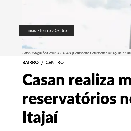
Início
Bairro
Centro
Foto: Divulgação/Casan A CASAN (Companhia Catarinense de Águas e Saneame
BAIRRO
CENTRO
Casan realiza 
reservatórios n
Itajaí