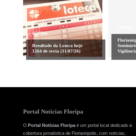
CENTRO
LOTERIA
Florianóp
Resultado da Loteca hoje
Seminári
1264 de sexta (31/07/26)
Vigilânci
Portal Notícias Floripa
O
Portal Notícias Floripa
é um portal local dedicado à
cobertura jornalística de Florianópolis, com notícias,