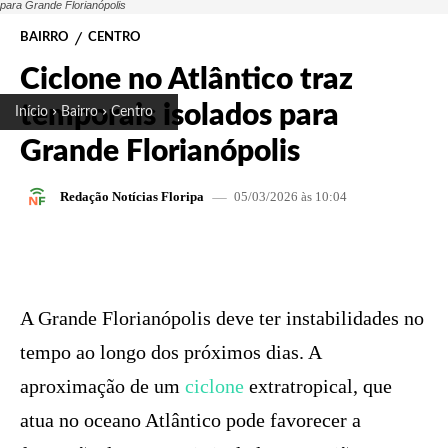
para Grande Florianópolis
BAIRRO
CENTRO
Ciclone no Atlântico traz
temporais isolados para
Início
Bairro
Centro
Grande Florianópolis
05/03/2026 às 10:04
Redação Notícias Floripa
FACEBOOK
X
PINTEREST
W
A Grande Florianópolis deve ter instabilidades no
tempo ao longo dos próximos dias. A
aproximação de um
ciclone
extratropical, que
atua no oceano Atlântico pode favorecer a