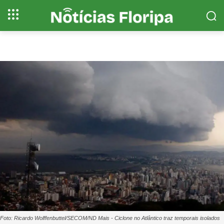
Foto: Ricardo Wolffenbuttel/SECOM/ND Mais - Ciclone no Atlântico traz temporais isolados