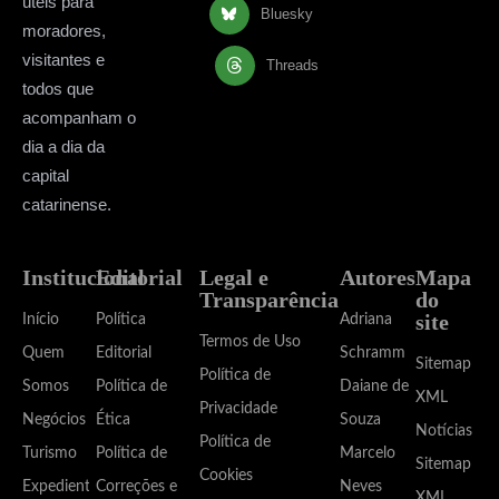
úteis para
Bluesky
moradores,
visitantes e
Threads
todos que
acompanham o
dia a dia da
capital
catarinense.
Institucional
Editorial
Legal e
Autores
Mapa
Transparência
do
site
Início
Política
Adriana
Termos de Uso
Quem
Editorial
Schramm
Sitemap
Política de
Somos
Política de
Daiane de
XML
Privacidade
Negócios
Ética
Souza
Notícias
Política de
Turismo
Política de
Marcelo
Sitemap
Cookies
Expediente
Correções e
Neves
XML