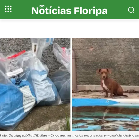
Foto: Divulgação/PMF/ND Mais - Cinco animais mortos encontrados em canil clandestino no