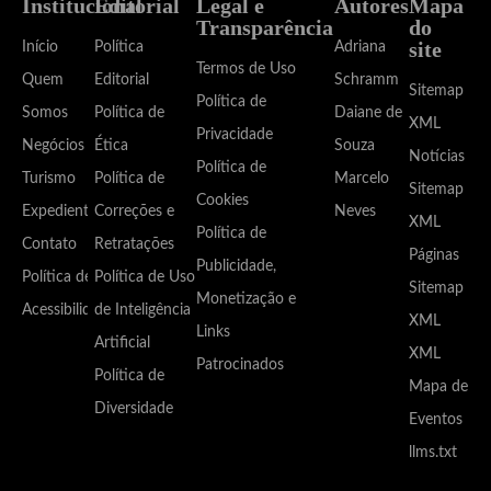
Institucional
Editorial
Legal e
Autores
Mapa
Transparência
do
site
Início
Política
Adriana
Termos de Uso
Quem
Editorial
Schramm
Sitemap
Política de
Somos
Política de
Daiane de
XML
Privacidade
Negócios
Ética
Souza
Notícias
Política de
Turismo
Política de
Marcelo
Sitemap
Cookies
Expediente
Correções e
Neves
XML
Política de
Contato
Retratações
Páginas
Publicidade,
Política de
Política de Uso
Sitemap
Monetização e
Acessibilidade
de Inteligência
XML
Links
Artificial
XML
Patrocinados
Política de
Mapa de
Diversidade
Eventos
llms.txt