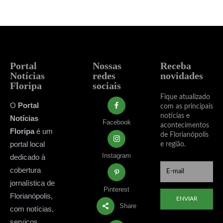
Portal
Nossas
Receba
Notícias
redes
novidades
Floripa
sociais
Fique atualizado
O
Portal
com as principais
notícias e
Notícias
Facebook
acontecimentos
Floripa
é um
de Florianópolis
portal local
e região.
Instagram
dedicado à
cobertura
jornalística de
Pinterest
Florianópolis,
ENVIAR
Share
com notícias,
serviços,