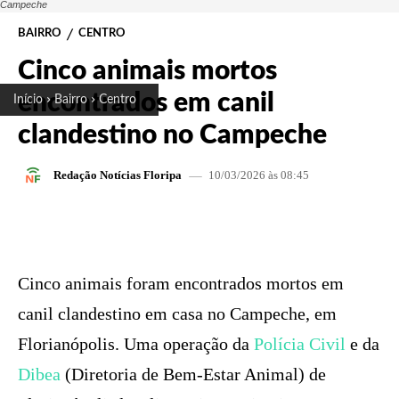
Campeche
BAIRRO
CENTRO
Cinco animais mortos
encontrados em canil
Início
Bairro
Centro
clandestino no Campeche
10/03/2026 às 08:45
Redação Notícias Floripa
FACEBOOK
X
PINTEREST
W
Cinco animais foram encontrados mortos em
canil clandestino em casa no Campeche, em
Florianópolis. Uma operação da
Polícia Civil
e da
Dibea
(Diretoria de Bem-Estar Animal) de