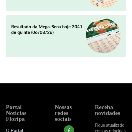
Resultado da Mega-Sena hoje 3041
de quinta (06/08/26)
Portal
Nossas
Receba
Notícias
redes
novidades
Floripa
sociais
Fique atualizado
O
Portal
com as principais