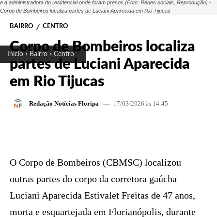
e a administradora do residencial onde foram presos (Foto: Redes sociais, Reprodução) -
Corpo de Bombeiros localiza partes de Luciani Aparecida em Rio Tijucas
BAIRRO
CENTRO
Corpo de Bombeiros localiza
Início
Bairro
Centro
partes de Luciani Aparecida
em Rio Tijucas
17/03/2026 às 14:45
Redação Notícias Floripa
FACEBOOK
X
PINTEREST
W
O Corpo de Bombeiros (CBMSC) localizou
outras partes do corpo da corretora gaúcha
Luciani Aparecida Estivalet Freitas de 47 anos,
morta e esquartejada em Florianópolis, durante