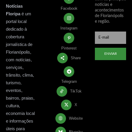
notícias e
Notícias
Facebook
acontecimentos
Floripa
é um
de Florianópolis
portal local
e região.
Instagram
dedicado à
cobertura
jornalística de
Pinterest
Florianópolis,
ENVIAR
Share
com notícias,
serviços,
trânsito, clima,
Telegram
turismo,
eventos,
TikTok
bairros, praias,
X
cultura,
economia local
Website
e informações
úteis para
Bluesky