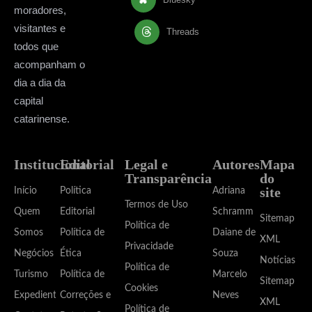
moradores,
visitantes e
Threads
todos que
acompanham o
dia a dia da
capital
catarinense.
Institucional
Editorial
Legal e
Autores
Mapa
Transparência
do
site
Início
Política
Adriana
Termos de Uso
Quem
Editorial
Schramm
Sitemap
Política de
Somos
Política de
Daiane de
XML
Privacidade
Negócios
Ética
Souza
Notícias
Política de
Turismo
Política de
Marcelo
Sitemap
Cookies
Expediente
Correções e
Neves
XML
Política de