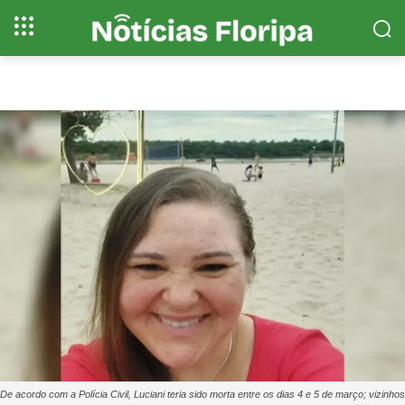
De acordo com a Polícia Civil, Luciani teria sido morta entre os dias 4 e 5 de março; vizinhos