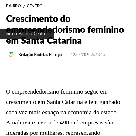
BAIRRO
CENTRO
Crescimento do
empreendedorismo feminino
Início
Bairro
Centro
em Santa Catarina
12/03/2026 às 13:15
Redação Notícias Floripa
FACEBOOK
X
PINTEREST
W
O empreendedorismo feminino segue em
crescimento em Santa Catarina e tem ganhado
cada vez mais espaço na economia do estado.
Atualmente, cerca de 490 mil empresas são
lideradas por mulheres, representando