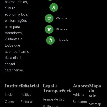
bairros, praias,
X
cultura,
economia local
Website
e informações
úteis para
Bluesky
moradores,
visitantes e
Threads
todos que
acompanham o
dia a dia da
capital
catarinense.
Institucional
Editorial
Legal e
Autores
Mapa
Transparência
do
site
Início
Política
Adriana
Termos de Uso
Quem
Editorial
Schramm
Sitemap
Política de