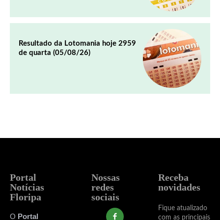
Resultado da Lotomania hoje 2959
de quarta (05/08/26)
Portal
Nossas
Receba
Notícias
redes
novidades
Floripa
sociais
Fique atualizado
O
Portal
com as principais