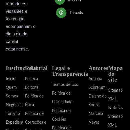
moradores,
visitantes e
Threads
todos que
acompanham o
dia a dia da
capital
catarinense.
Institucional
Editorial
Legal e
Autores
Mapa
Transparência
do
site
Início
Política
Adriana
Termos de Uso
Quem
Editorial
Schramm
Sitemap
Política de
Somos
Política de
Daiane de
XML
Privacidade
Negócios
Ética
Souza
Notícias
Política de
Turismo
Política de
Marcelo
Sitemap
Cookies
Expediente
Correções e
Neves
XML
Política de