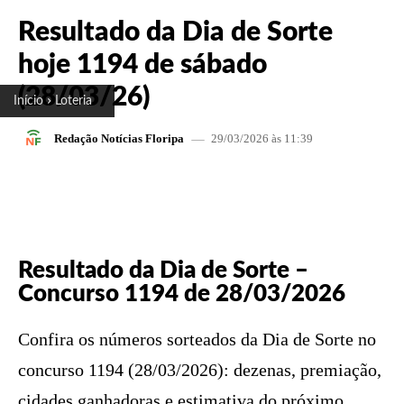
Resultado da Dia de Sorte
hoje 1194 de sábado
(28/03/26)
Início
Loteria
29/03/2026 às 11:39
Redação Notícias Floripa
FACEBOOK
X
PINTEREST
W
Resultado da Dia de Sorte –
Concurso 1194 de 28/03/2026
Confira os números sorteados da Dia de Sorte no
concurso 1194 (28/03/2026): dezenas, premiação,
cidades ganhadoras e estimativa do próximo