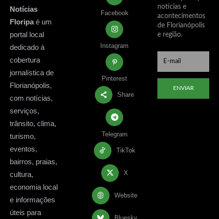
notícias e
Notícias
Facebook
acontecimentos
Floripa
é um
de Florianópolis
portal local
e região.
Instagram
dedicado à
cobertura
jornalística de
Pinterest
Florianópolis,
ENVIAR
Share
com notícias,
serviços,
trânsito, clima,
Telegram
turismo,
eventos,
TikTok
bairros, praias,
X
cultura,
economia local
Website
e informações
úteis para
Bluesky