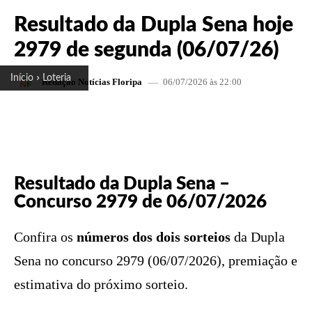
Resultado da Dupla Sena hoje
2979 de segunda (06/07/26)
Início
Loteria
06/07/2026 às 22:00
Redação Notícias Floripa
FACEBOOK
X
PINTEREST
W
Resultado da Dupla Sena –
Concurso 2979 de 06/07/2026
Confira os
números dos dois sorteios
da Dupla
Sena no concurso 2979 (06/07/2026), premiação e
estimativa do próximo sorteio.