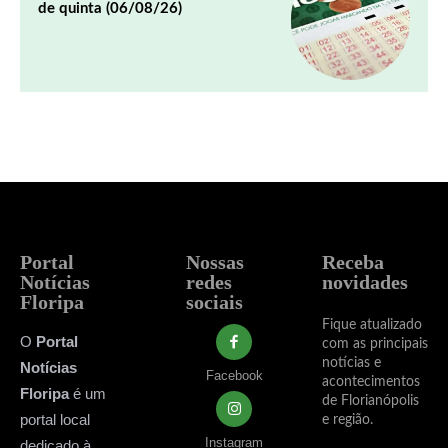
de quinta (06/08/26)
Portal
Nossas
Receba
Notícias
redes
novidades
Floripa
sociais
Fique atualizado
O
Portal
com as principais
notícias e
Notícias
Facebook
acontecimentos
Floripa
é um
de Florianópolis
portal local
e região.
Instagram
dedicado à