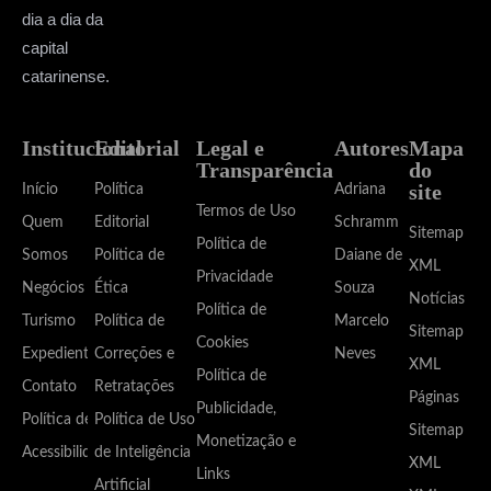
dia a dia da
capital
catarinense.
Institucional
Editorial
Legal e
Autores
Mapa
Transparência
do
site
Início
Política
Adriana
Termos de Uso
Quem
Editorial
Schramm
Sitemap
Política de
Somos
Política de
Daiane de
XML
Privacidade
Negócios
Ética
Souza
Notícias
Política de
Turismo
Política de
Marcelo
Sitemap
Cookies
Expediente
Correções e
Neves
XML
Política de
Contato
Retratações
Páginas
Publicidade,
Política de
Política de Uso
Sitemap
Monetização e
Acessibilidade
de Inteligência
XML
Links
Artificial