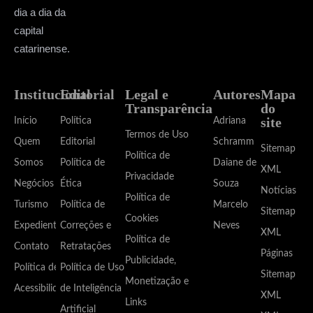
dia a dia da
capital
catarinense.
Institucional
Editorial
Legal e
Autores
Mapa
Transparência
do
site
Início
Política
Adriana
Termos de Uso
Quem
Editorial
Schramm
Sitemap
Política de
Somos
Política de
Daiane de
XML
Privacidade
Negócios
Ética
Souza
Notícias
Política de
Turismo
Política de
Marcelo
Sitemap
Cookies
Expediente
Correções e
Neves
XML
Política de
Contato
Retratações
Páginas
Publicidade,
Política de
Política de Uso
Sitemap
Monetização e
Acessibilidade
de Inteligência
XML
Links
Artificial