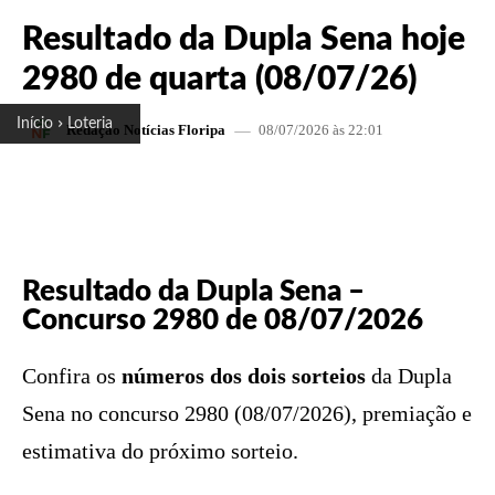
Resultado da Dupla Sena hoje
2980 de quarta (08/07/26)
Início
Loteria
08/07/2026 às 22:01
Redação Notícias Floripa
FACEBOOK
X
PINTEREST
W
Resultado da Dupla Sena –
Concurso 2980 de 08/07/2026
Confira os
números dos dois sorteios
da Dupla
Sena no concurso 2980 (08/07/2026), premiação e
estimativa do próximo sorteio.