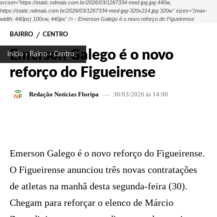
srcset="https://static.ndmais.com.br/2026/03/1267334-med-jpg.jpg 440w,
https://static.ndmais.com.br/2026/03/1267334-med-jpg-320x214.jpg 320w" sizes="(max-
width: 440px) 100vw, 440px" /> - Emerson Galego é o novo reforço do Figueirense
BAIRRO
CENTRO
Emerson Galego é o novo
Início
Bairro
Centro
reforço do Figueirense
30/03/2026 às 14:00
Redação Notícias Floripa
FACEBOOK
X
PINTEREST
W
Emerson Galego é o novo reforço do Figueirense.
O Figueirense anunciou três novas contratações
de atletas na manhã desta segunda-feira (30).
Chegam para reforçar o elenco de Márcio