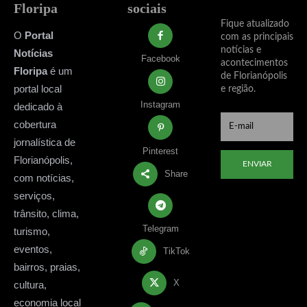
Floripa
sociais
Fique atualizado
O
Portal
com as principais
notícias e
Notícias
Facebook
acontecimentos
Floripa
é um
de Florianópolis
portal local
e região.
Instagram
dedicado à
cobertura
jornalística de
Pinterest
Florianópolis,
ENVIAR
Share
com notícias,
serviços,
trânsito, clima,
Telegram
turismo,
eventos,
TikTok
bairros, praias,
X
cultura,
economia local