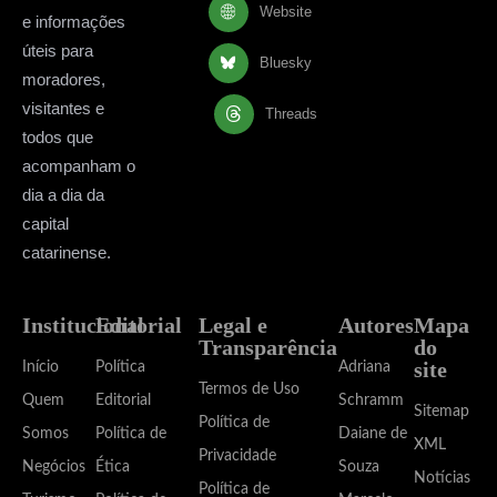
Website
e informações
úteis para
Bluesky
moradores,
visitantes e
Threads
todos que
acompanham o
dia a dia da
capital
catarinense.
Institucional
Editorial
Legal e
Autores
Mapa
Transparência
do
site
Início
Política
Adriana
Termos de Uso
Quem
Editorial
Schramm
Sitemap
Política de
Somos
Política de
Daiane de
XML
Privacidade
Negócios
Ética
Souza
Notícias
Política de