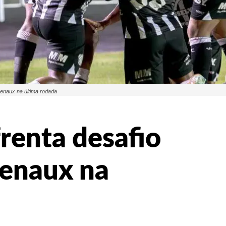
Renaux na última rodada
renta desafio
Renaux na