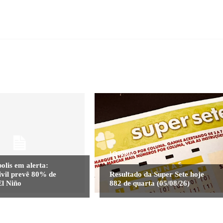
LOTERIA
olis em alerta:
ivil prevê 80% de
Resultado da Super Sete hoje
El Niño
882 de quarta (05/08/26)