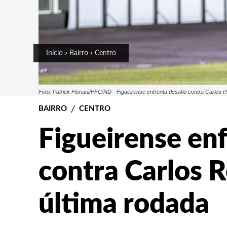
Início
Bairro
Centro
Foto: Patrick Floriani/FFC/ND - Figueirense enfrenta desafio contra Carlos 
BAIRRO
CENTRO
Figueirense enf
contra Carlos 
última rodada