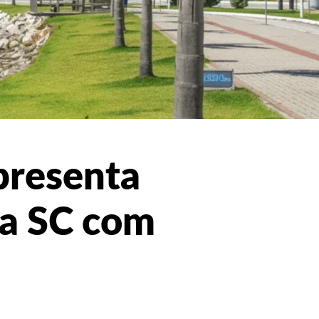
presenta
ça SC com
5