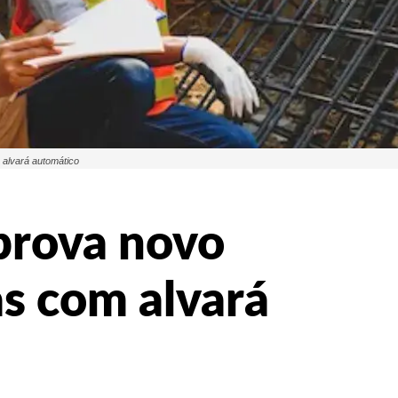
 alvará automático
aprova novo
s com alvará