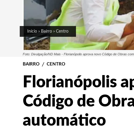
Início
Bairro
Centro
Foto: Divulgação/ND Mais - Florianópolis aprova novo Código de Obras com
BAIRRO
CENTRO
Florianópolis 
Código de Obra
automático