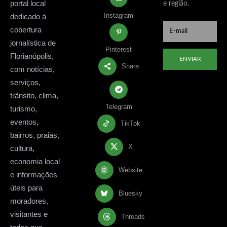
portal local
e região.
Instagram
dedicado à
cobertura
jornalística de
Pinterest
Florianópolis,
ENVIAR
Share
com notícias,
serviços,
trânsito, clima,
Telegram
turismo,
eventos,
TikTok
bairros, praias,
X
cultura,
economia local
Website
e informações
úteis para
Bluesky
moradores,
visitantes e
Threads