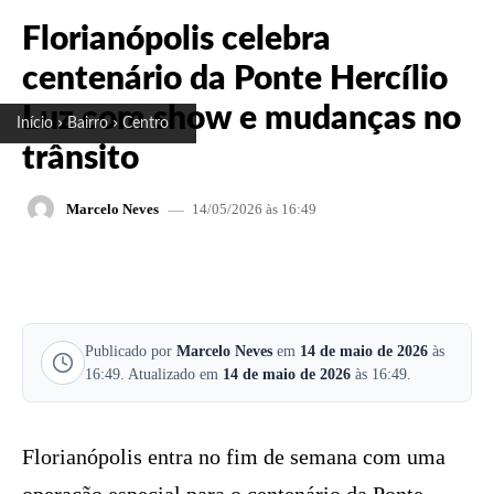
Florianópolis celebra
centenário da Ponte Hercílio
Luz com show e mudanças no
Início
Bairro
Centro
trânsito
14/05/2026 às 16:49
Marcelo Neves
FACEBOOK
X
PINTEREST
W
Publicado por
Marcelo Neves
em
14 de maio de 2026
às
16:49. Atualizado em
14 de maio de 2026
às 16:49.
Florianópolis entra no fim de semana com uma