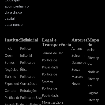
todos que
acompanham o
dia a dia da
capital
catarinense.
Institucional
Editorial
Legal e
Autores
Mapa
Transparência
do
site
Início
Política
Adriana
Termos de Uso
Quem
Editorial
Schramm
Sitemap
Política de
Somos
Política de
Daiane de
XML
Privacidade
Negócios
Ética
Souza
Notícias
Política de
Turismo
Política de
Marcelo
Sitemap
Cookies
Expediente
Correções e
Neves
XML
Política de
Contato
Retratações
Páginas
Publicidade,
Política de
Política de Uso
Sitemap
Monetização e
Acessibilidade
de Inteligência