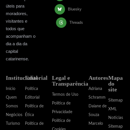
úteis para
Bluesky
moradores,
visitantes e
Threads
todos que
acompanham o
dia a dia da
capital
catarinense.
Institucional
Editorial
Legal e
Autores
Mapa
Transparência
do
site
Início
Política
Adriana
Termos de Uso
Quem
Editorial
Schramm
Sitemap
Política de
Somos
Política de
Daiane de
XML
Privacidade
Negócios
Ética
Souza
Notícias
Política de
Turismo
Política de
Marcelo
Sitemap
Cookies