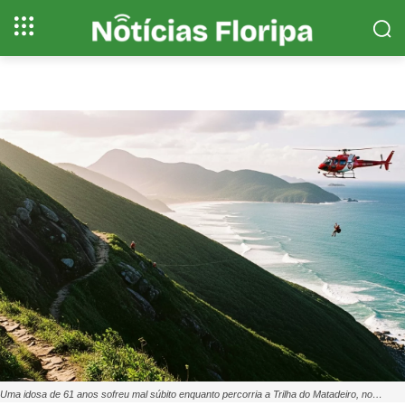
Uma idosa de 61 anos sofreu mal súbito enquanto percorria a Trilha do Matadeiro, no…