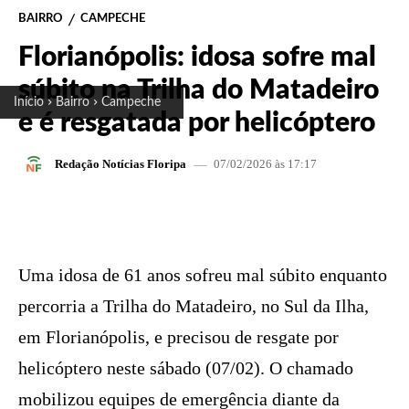
BAIRRO
CAMPECHE
Florianópolis: idosa sofre mal
súbito na Trilha do Matadeiro
Início
Bairro
Campeche
e é resgatada por helicóptero
07/02/2026 às 17:17
Redação Notícias Floripa
FACEBOOK
X
PINTEREST
W
Uma idosa de 61 anos sofreu mal súbito enquanto
percorria a Trilha do Matadeiro, no Sul da Ilha,
em Florianópolis, e precisou de resgate por
helicóptero neste sábado (07/02). O chamado
mobilizou equipes de emergência diante da