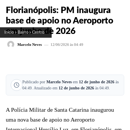
Florianópolis: PM inaugura
base de apoio no Aeroporto
em junho de 2026
Início
Bairro
Centro
12/06/2026 às 04:49
Marcelo Neves
FACEBOOK
X
PINTEREST
W
Publicado por
Marcelo Neves
em
12 de junho de 2026
às
04:49. Atualizado em
12 de junho de 2026
às 04:49.
A Polícia Militar de Santa Catarina inaugurou
uma nova base de apoio no Aeroporto
Internacional Hercílio Luz, em Florianópolis, em