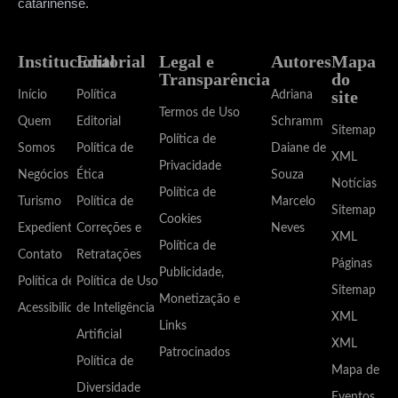
catarinense.
Institucional
Editorial
Legal e
Autores
Mapa
Transparência
do
site
Início
Política
Adriana
Termos de Uso
Quem
Editorial
Schramm
Sitemap
Política de
Somos
Política de
Daiane de
XML
Privacidade
Negócios
Ética
Souza
Notícias
Política de
Turismo
Política de
Marcelo
Sitemap
Cookies
Expediente
Correções e
Neves
XML
Política de
Contato
Retratações
Páginas
Publicidade,
Política de
Política de Uso
Sitemap
Monetização e
Acessibilidade
de Inteligência
XML
Links
Artificial
XML
Patrocinados
Política de
Mapa de
Diversidade
Eventos