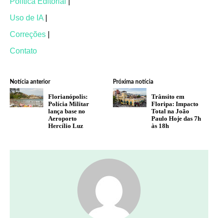
Política Editorial
|
Uso de IA
|
Correções
|
Contato
Notícia anterior
Próxima notícia
Florianópolis:
Trânsito em
Polícia Militar
Floripa: Impacto
lança base no
Total na João
Aeroporto
Paulo Hoje das 7h
Hercílio Luz
às 18h