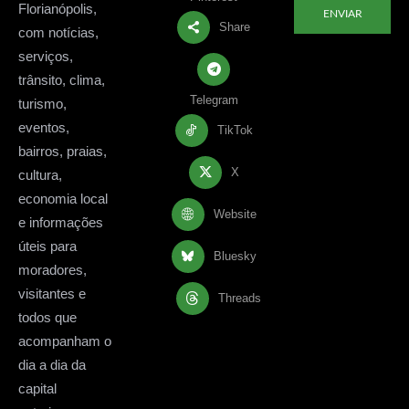
Florianópolis,
ENVIAR
Share
com notícias,
serviços,
trânsito, clima,
Telegram
turismo,
eventos,
TikTok
bairros, praias,
X
cultura,
economia local
Website
e informações
úteis para
Bluesky
moradores,
visitantes e
Threads
todos que
acompanham o
dia a dia da
capital