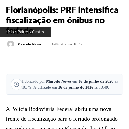
Florianópolis: PRF intensifica
fiscalização em ônibus no
feriado
Início
Bairro
Centro
16/06/2026 às 10:49
Marcelo Neves
FACEBOOK
X
PINTEREST
W
Publicado por
Marcelo Neves
em
16 de junho de 2026
às
10:49. Atualizado em
16 de junho de 2026
às 10:49.
A Polícia Rodoviária Federal abriu uma nova
frente de fiscalização para o feriado prolongado
nas rodovias que cercam Florianópolis. O foco