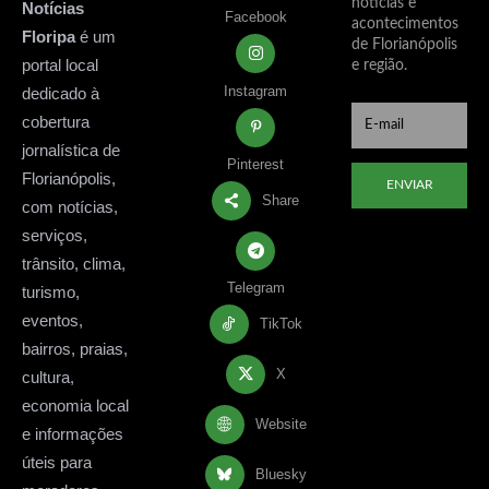
notícias e
Notícias
Facebook
acontecimentos
Floripa
é um
de Florianópolis
portal local
e região.
Instagram
dedicado à
cobertura
jornalística de
Pinterest
Florianópolis,
ENVIAR
Share
com notícias,
serviços,
trânsito, clima,
Telegram
turismo,
eventos,
TikTok
bairros, praias,
X
cultura,
economia local
Website
e informações
úteis para
Bluesky