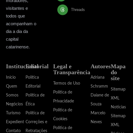
moradores,
visitantes e
Threads
todos que
acompanham o
dia a dia da
capital
catarinense.
Institucional
Editorial
Legal e
Autores
Mapa
Transparência
do
site
Início
Política
Adriana
Termos de Uso
Quem
Editorial
Schramm
Sitemap
Política de
Somos
Política de
Daiane de
XML
Privacidade
Negócios
Ética
Souza
Notícias
Política de
Turismo
Política de
Marcelo
Sitemap
Cookies
Expediente
Correções e
Neves
XML
Política de
Contato
Retratações