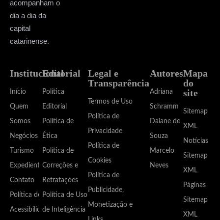
acompanham o
dia a dia da
capital
catarinense.
Institucional
Editorial
Legal e
Autores
Mapa
Transparência
do
site
Início
Política
Adriana
Termos de Uso
Quem
Editorial
Schramm
Sitemap
Política de
Somos
Política de
Daiane de
XML
Privacidade
Negócios
Ética
Souza
Notícias
Política de
Turismo
Política de
Marcelo
Sitemap
Cookies
Expediente
Correções e
Neves
XML
Política de
Contato
Retratações
Páginas
Publicidade,
Política de
Política de Uso
Sitemap
Monetização e
Acessibilidade
de Inteligência
XML
Links