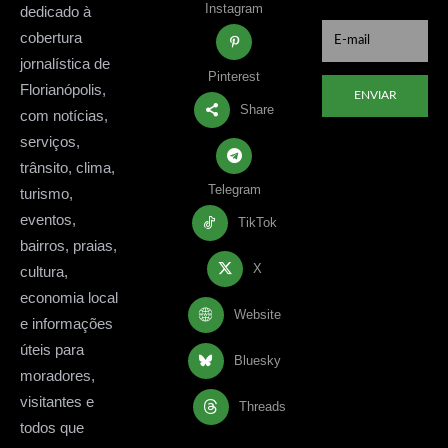
Instagram
dedicado à
cobertura
jornalística de
Pinterest
Florianópolis,
ENVIAR
Share
com notícias,
serviços,
trânsito, clima,
Telegram
turismo,
eventos,
TikTok
bairros, praias,
X
cultura,
economia local
Website
e informações
úteis para
Bluesky
moradores,
visitantes e
Threads
todos que