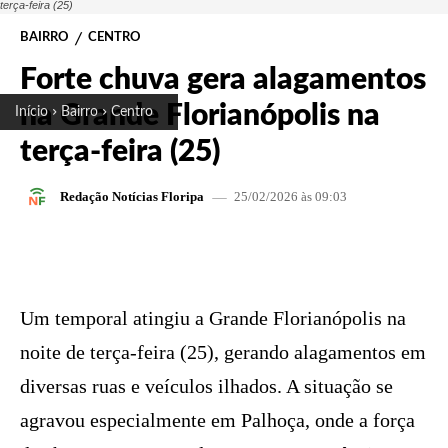
terça-feira (25)
BAIRRO
CENTRO
Forte chuva gera alagamentos
na Grande Florianópolis na
Início
Bairro
Centro
terça-feira (25)
25/02/2026 às 09:03
Redação Notícias Floripa
FACEBOOK
X
PINTEREST
W
Um temporal atingiu a Grande Florianópolis na
noite de terça-feira (25), gerando alagamentos em
diversas ruas e veículos ilhados. A situação se
agravou especialmente em Palhoça, onde a força