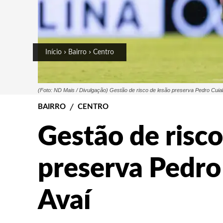
Início
Bairro
Centro
(Foto: ND Mais / Divulgação) Gestão de risco de lesão preserva Pedro Cuia
BAIRRO
CENTRO
Gestão de risco
preserva Pedro
Avaí