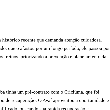
X
PINTEREST
WHATSAPP
LINKEDIN
m histórico recente que demanda atenção cuidadosa.
o, que o afastou por um longo período, ele passou por
os treinos, priorizando a prevenção e planejamento da
abá tinha um pré-contrato com o Criciúma, que foi
o de recuperação. O Avaí aproveitou a oportunidade e
alificado, buscando sua rápida recuperação e