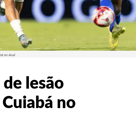
bá no Avaí
 de lesão
 Cuiabá no