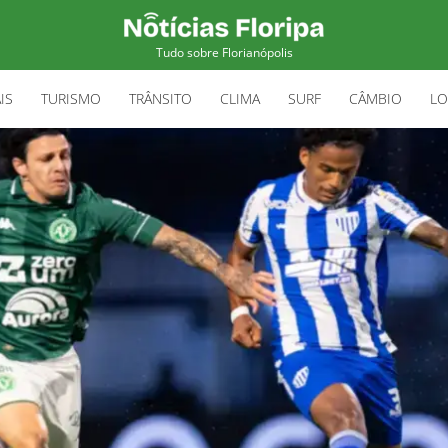
Tudo sobre Florianópolis
IS
TURISMO
TRÂNSITO
CLIMA
SURF
CÂMBIO
LO