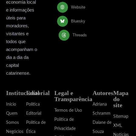
economia local
Website
e informações
úteis para
Bluesky
moradores,
visitantes e
Threads
todos que
acompanham o
dia a dia da
capital
catarinense.
Institucional
Editorial
Legal e
Autores
Mapa
Transparência
do
site
Início
Política
Adriana
Termos de Uso
Quem
Editorial
Schramm
Sitemap
Política de
Somos
Política de
Daiane de
XML
Privacidade
Negócios
Ética
Souza
Notícias