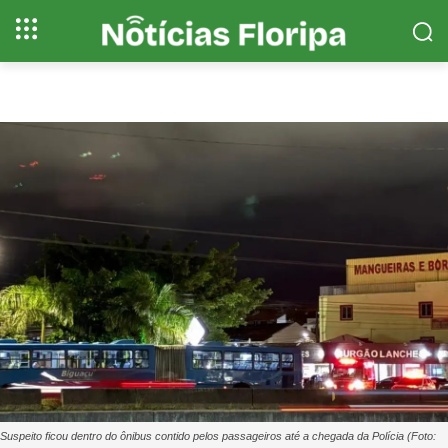
Suspeito ficou dentro do ônibus contido pelos passageiros até a chegada da Polícia (Foto: