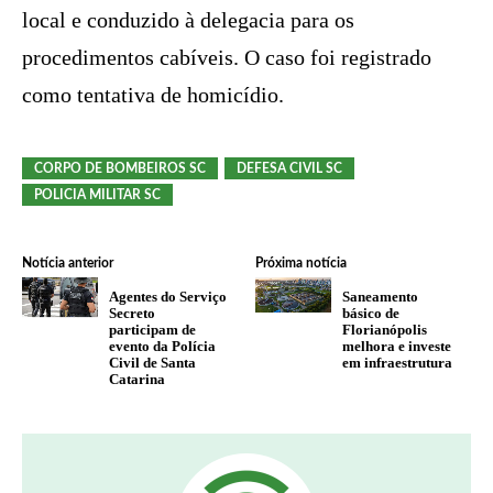
local e conduzido à delegacia para os
procedimentos cabíveis. O caso foi registrado
como tentativa de homicídio.
CORPO DE BOMBEIROS SC
DEFESA CIVIL SC
POLICIA MILITAR SC
Notícia anterior
Próxima notícia
Agentes do Serviço
Saneamento
Secreto
básico de
participam de
Florianópolis
evento da Polícia
melhora e investe
Civil de Santa
em infraestrutura
Catarina