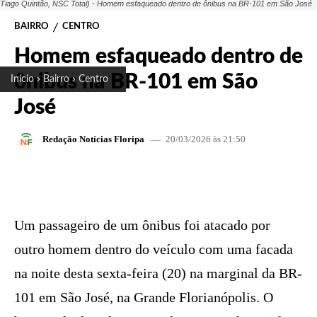
Tiago Quintão, NSC Total) - Homem esfaqueado dentro de ônibus na BR-101 em São José
BAIRRO
CENTRO
Homem esfaqueado dentro de
ônibus na BR-101 em São
Início
Bairro
Centro
José
20/03/2026 às 21:50
Redação Notícias Floripa
FACEBOOK
X
PINTEREST
W
Um passageiro de um ônibus foi atacado por
outro homem dentro do veículo com uma facada
na noite desta sexta-feira (20) na marginal da BR-
101 em São José, na Grande Florianópolis. O