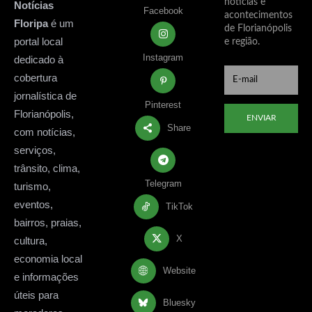
notícias e
Notícias
Facebook
acontecimentos
Floripa
é um
de Florianópolis
portal local
e região.
Instagram
dedicado à
cobertura
jornalística de
Pinterest
Florianópolis,
ENVIAR
Share
com notícias,
serviços,
trânsito, clima,
Telegram
turismo,
eventos,
TikTok
bairros, praias,
X
cultura,
economia local
Website
e informações
úteis para
Bluesky