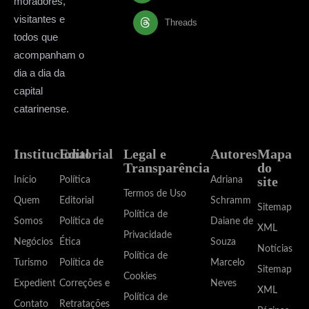
moradores,
visitantes e
Threads
todos que
acompanham o
dia a dia da
capital
catarinense.
Institucional
Editorial
Legal e
Autores
Mapa
Transparência
do
site
Início
Política
Adriana
Termos de Uso
Quem
Editorial
Schramm
Sitemap
Política de
Somos
Política de
Daiane de
XML
Privacidade
Negócios
Ética
Souza
Notícias
Política de
Turismo
Política de
Marcelo
Sitemap
Cookies
Expediente
Correções e
Neves
XML
Política de
Contato
Retratações