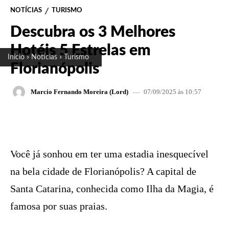
NOTÍCIAS
TURISMO
Descubra os 3 Melhores
Hotéis 5 Estrelas em
Início
Notícias
Turismo
Florianópolis
07/09/2025 às 10:57
Marcio Fernando Moreira (Lord)
FACEBOOK
X
PINTEREST
W
Você já sonhou em ter uma estadia inesquecível
na bela cidade de Florianópolis? A capital de
Santa Catarina, conhecida como Ilha da Magia, é
famosa por suas praias.