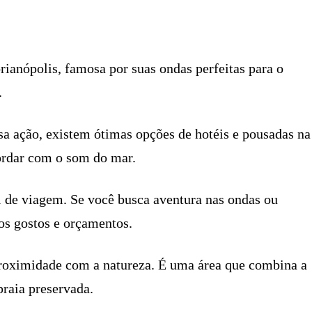
X
PINTEREST
WHATSAPP
LINKEDIN
rianópolis, famosa por suas ondas perfeitas para o
.
sa ação, existem ótimas opções de hotéis e pousadas na
cordar com o som do mar.
il de viagem. Se você busca aventura nas ondas ou
os gostos e orçamentos.
proximidade com a natureza. É uma área que combina a
praia preservada.