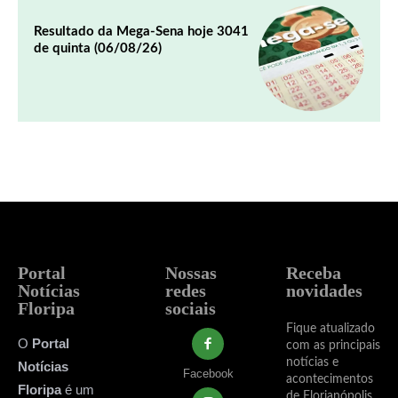
Resultado da Mega-Sena hoje 3041
de quinta (06/08/26)
Portal
Nossas
Receba
Notícias
redes
novidades
Floripa
sociais
Fique atualizado
O
Portal
com as principais
notícias e
Notícias
Facebook
acontecimentos
Floripa
é um
de Florianópolis