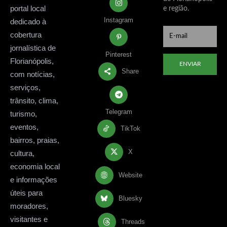
portal local
e região.
Instagram
dedicado à
cobertura
jornalística de
Pinterest
Florianópolis,
ENVIAR
Share
com notícias,
serviços,
trânsito, clima,
Telegram
turismo,
eventos,
TikTok
bairros, praias,
X
cultura,
economia local
Website
e informações
úteis para
Bluesky
moradores,
visitantes e
Threads