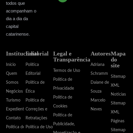
todos que
acompanham o
dia a dia da
capital
catarinense.
Institucional
Editorial
Legal e
Autores
Mapa
Transparência
do
site
Início
Política
Adriana
Termos de Uso
Quem
Editorial
Schramm
Sitemap
Política de
Somos
Política de
Daiane de
XML
Privacidade
Negócios
Ética
Souza
Notícias
Política de
Turismo
Política de
Marcelo
Sitemap
Cookies
Expediente
Correções e
Neves
XML
Política de
Contato
Retratações
Páginas
Publicidade,
Política de
Política de Uso
Sitemap
Monetização e