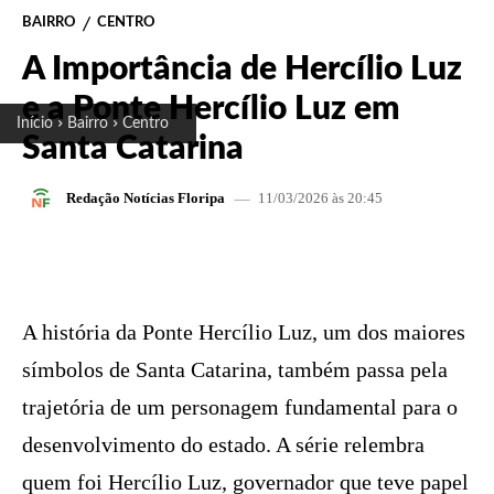
BAIRRO
CENTRO
A Importância de Hercílio Luz
e a Ponte Hercílio Luz em
Início
Bairro
Centro
Santa Catarina
11/03/2026 às 20:45
Redação Notícias Floripa
FACEBOOK
X
PINTEREST
W
A história da Ponte Hercílio Luz, um dos maiores
símbolos de Santa Catarina, também passa pela
trajetória de um personagem fundamental para o
desenvolvimento do estado. A série relembra
quem foi Hercílio Luz, governador que teve papel