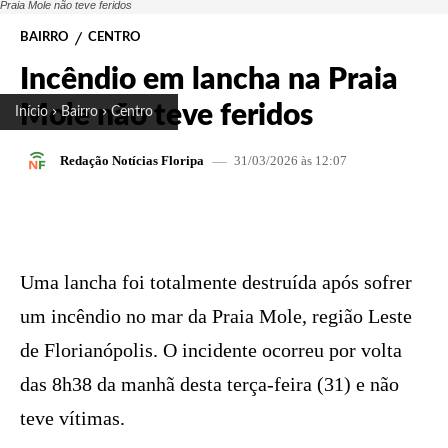
Praia Mole não teve feridos
BAIRRO
CENTRO
Incêndio em lancha na Praia
Mole não teve feridos
Início
Bairro
Centro
31/03/2026 às 12:07
Redação Notícias Floripa
FACEBOOK
X
PINTEREST
W
Uma lancha foi totalmente destruída após sofrer
um incêndio no mar da Praia Mole, região Leste
de Florianópolis. O incidente ocorreu por volta
das 8h38 da manhã desta terça-feira (31) e não
teve vítimas.