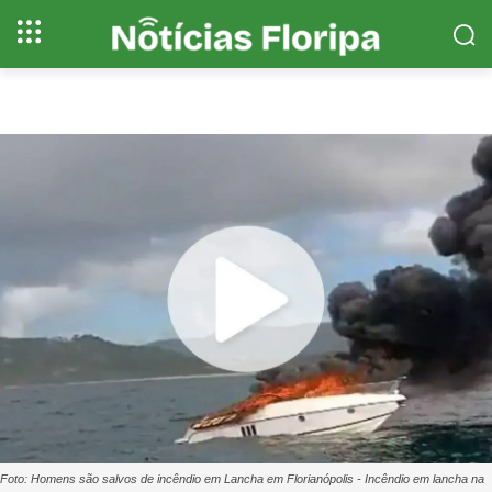
Foto: Homens são salvos de incêndio em Lancha em Florianópolis - Incêndio em lancha na