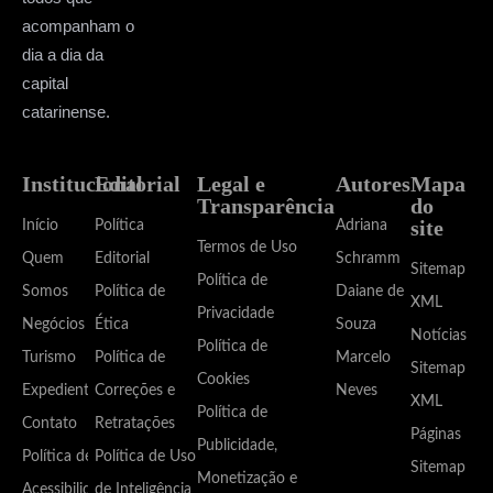
acompanham o
dia a dia da
capital
catarinense.
Institucional
Editorial
Legal e
Autores
Mapa
Transparência
do
site
Início
Política
Adriana
Termos de Uso
Quem
Editorial
Schramm
Sitemap
Política de
Somos
Política de
Daiane de
XML
Privacidade
Negócios
Ética
Souza
Notícias
Política de
Turismo
Política de
Marcelo
Sitemap
Cookies
Expediente
Correções e
Neves
XML
Política de
Contato
Retratações
Páginas
Publicidade,
Política de
Política de Uso
Sitemap
Monetização e
Acessibilidade
de Inteligência