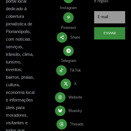
portal local
e região.
Instagram
dedicado à
cobertura
jornalística de
Pinterest
Florianópolis,
ENVIAR
Share
com notícias,
serviços,
trânsito, clima,
Telegram
turismo,
eventos,
TikTok
bairros, praias,
X
cultura,
economia local
Website
e informações
úteis para
Bluesky
moradores,
visitantes e
Threads
todos que