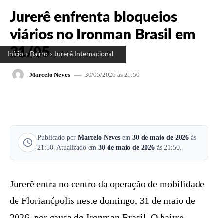
Jurerê enfrenta bloqueios
viários no Ironman Brasil em
31/05
Início
Bairro
Jurerê Internacional
30/05/2026 às 21:50
Marcelo Neves
FACEBOOK
X
PINTEREST
W
Publicado por
Marcelo Neves
em
30 de maio de 2026
às
21:50. Atualizado em
30 de maio de 2026
às 21:50.
Jurerê entra no centro da operação de mobilidade
de Florianópolis neste domingo, 31 de maio de
2026, por causa do Ironman Brasil. O bairro