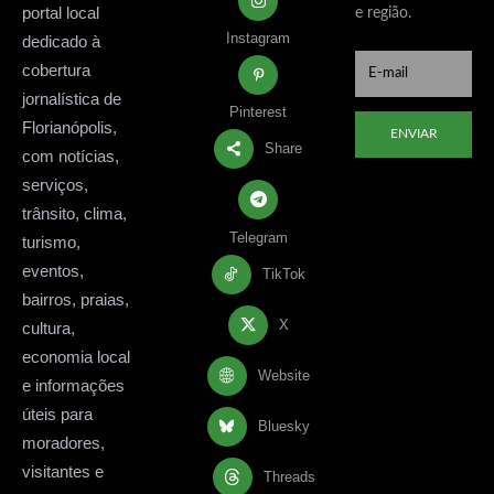
portal local
e região.
Instagram
dedicado à
cobertura
jornalística de
Pinterest
Florianópolis,
ENVIAR
Share
com notícias,
serviços,
trânsito, clima,
Telegram
turismo,
eventos,
TikTok
bairros, praias,
X
cultura,
economia local
Website
e informações
úteis para
Bluesky
moradores,
visitantes e
Threads