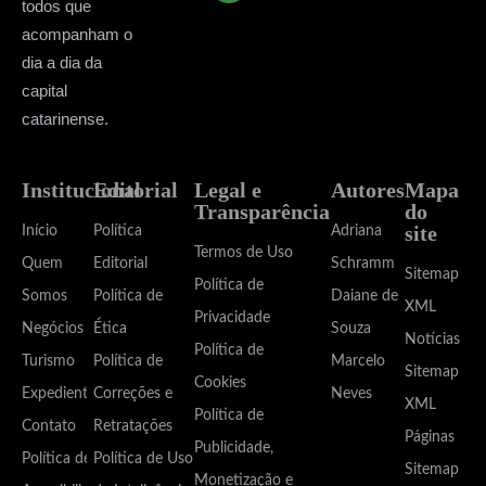
todos que
acompanham o
dia a dia da
capital
catarinense.
Institucional
Editorial
Legal e
Autores
Mapa
Transparência
do
site
Início
Política
Adriana
Termos de Uso
Quem
Editorial
Schramm
Sitemap
Política de
Somos
Política de
Daiane de
XML
Privacidade
Negócios
Ética
Souza
Notícias
Política de
Turismo
Política de
Marcelo
Sitemap
Cookies
Expediente
Correções e
Neves
XML
Política de
Contato
Retratações
Páginas
Publicidade,
Política de
Política de Uso
Sitemap
Monetização e