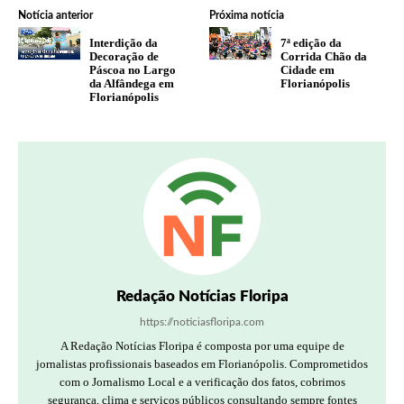
Notícia anterior
Próxima notícia
Interdição da
7ª edição da
Decoração de
Corrida Chão da
Páscoa no Largo
Cidade em
da Alfândega em
Florianópolis
Florianópolis
Redação Notícias Floripa
https://noticiasfloripa.com
A Redação Notícias Floripa é composta por uma equipe de
jornalistas profissionais baseados em Florianópolis. Comprometidos
com o Jornalismo Local e a verificação dos fatos, cobrimos
segurança, clima e serviços públicos consultando sempre fontes