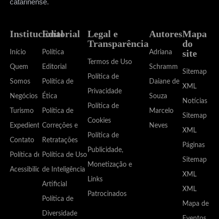
catarinense.
Institucional
Editorial
Legal e
Autores
Mapa
Transparência
do
site
Início
Política
Adriana
Termos de Uso
Quem
Editorial
Schramm
Sitemap
Política de
Somos
Política de
Daiane de
XML
Privacidade
Negócios
Ética
Souza
Notícias
Política de
Turismo
Política de
Marcelo
Sitemap
Cookies
Expediente
Correções e
Neves
XML
Política de
Contato
Retratações
Páginas
Publicidade,
Política de
Política de Uso
Sitemap
Monetização e
Acessibilidade
de Inteligência
XML
Links
Artificial
XML
Patrocinados
Política de
Mapa de
Diversidade
Eventos