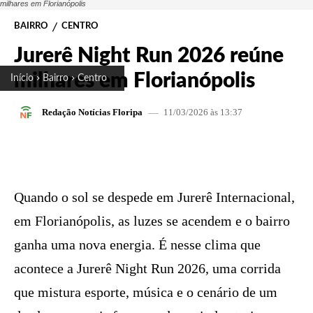
milhares em Florianópolis
BAIRRO
CENTRO
Jurerê Night Run 2026 reúne
milhares em Florianópolis
Início
Bairro
Centro
11/03/2026 às 13:37
Redação Notícias Floripa
FACEBOOK
X
PINTEREST
W
Quando o sol se despede em Jurerê Internacional,
em Florianópolis, as luzes se acendem e o bairro
ganha uma nova energia. É nesse clima que
acontece a Jurerê Night Run 2026, uma corrida
que mistura esporte, música e o cenário de um