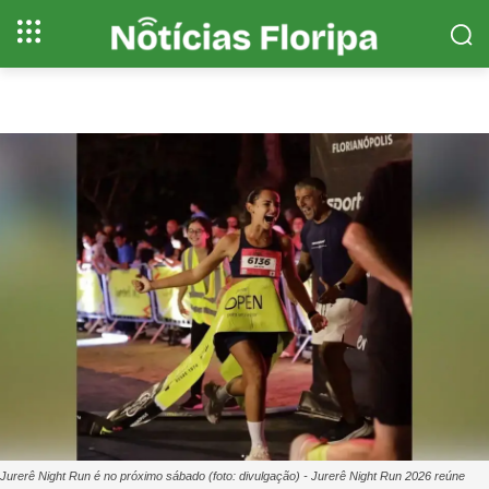
Jurerê Night Run é no próximo sábado (foto: divulgação) - Jurerê Night Run 2026 reúne