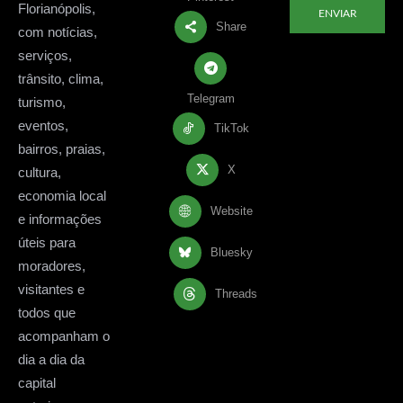
Florianópolis,
ENVIAR
Share
com notícias,
serviços,
trânsito, clima,
Telegram
turismo,
eventos,
TikTok
bairros, praias,
X
cultura,
economia local
Website
e informações
úteis para
Bluesky
moradores,
visitantes e
Threads
todos que
acompanham o
dia a dia da
capital