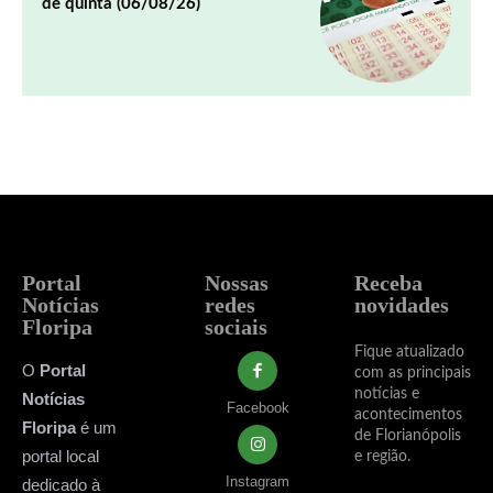
de quinta (06/08/26)
Portal
Nossas
Receba
Notícias
redes
novidades
Floripa
sociais
Fique atualizado
O
Portal
com as principais
notícias e
Notícias
Facebook
acontecimentos
Floripa
é um
de Florianópolis
portal local
e região.
Instagram
dedicado à