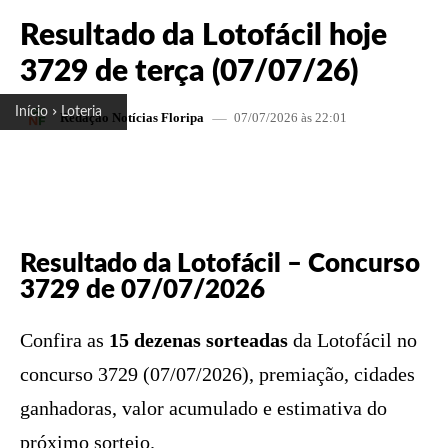
Resultado da Lotofácil hoje
3729 de terça (07/07/26)
Início
Loteria
07/07/2026 às 22:01
Redação Notícias Floripa
FACEBOOK
X
PINTEREST
W
Resultado da Lotofácil – Concurso
3729 de 07/07/2026
Confira as
15 dezenas sorteadas
da Lotofácil no
concurso 3729 (07/07/2026), premiação, cidades
ganhadoras, valor acumulado e estimativa do
próximo sorteio.