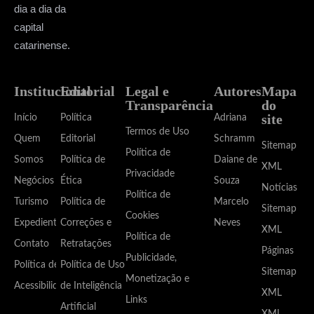
dia a dia da
capital
catarinense.
Institucional
Editorial
Legal e
Autores
Mapa
Transparência
do
site
Início
Política
Adriana
Termos de Uso
Quem
Editorial
Schramm
Sitemap
Política de
Somos
Política de
Daiane de
XML
Privacidade
Negócios
Ética
Souza
Notícias
Política de
Turismo
Política de
Marcelo
Sitemap
Cookies
Expediente
Correções e
Neves
XML
Política de
Contato
Retratações
Páginas
Publicidade,
Política de
Política de Uso
Sitemap
Monetização e
Acessibilidade
de Inteligência
XML
Links
Artificial
XML