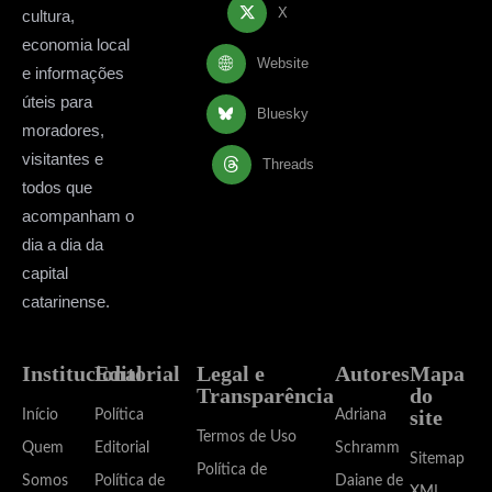
X
cultura,
economia local
Website
e informações
úteis para
Bluesky
moradores,
visitantes e
Threads
todos que
acompanham o
dia a dia da
capital
catarinense.
Institucional
Editorial
Legal e
Autores
Mapa
Transparência
do
site
Início
Política
Adriana
Termos de Uso
Quem
Editorial
Schramm
Sitemap
Política de
Somos
Política de
Daiane de
XML