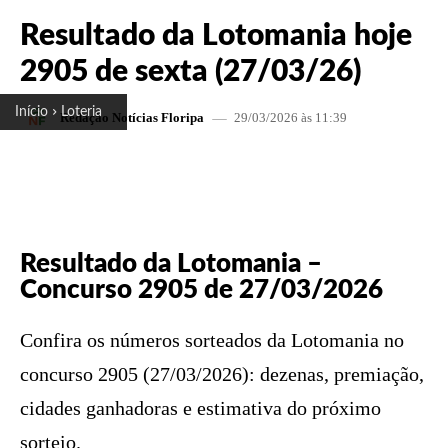
Resultado da Lotomania hoje
2905 de sexta (27/03/26)
Início
Loteria
29/03/2026 às 11:39
Redação Notícias Floripa
FACEBOOK
X
PINTEREST
W
Resultado da Lotomania –
Concurso 2905 de 27/03/2026
Confira os números sorteados da Lotomania no
concurso 2905 (27/03/2026): dezenas, premiação,
cidades ganhadoras e estimativa do próximo
sorteio.