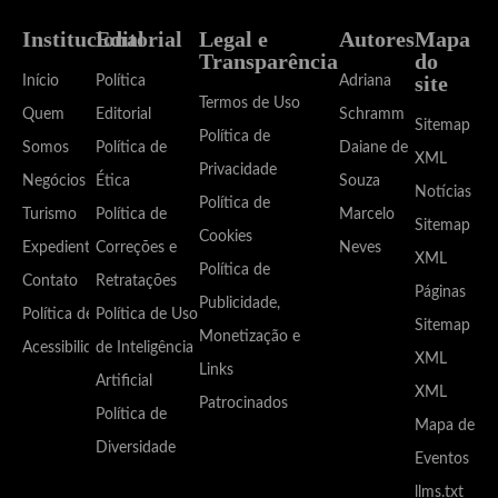
Institucional
Editorial
Legal e
Autores
Mapa
Transparência
do
site
Início
Política
Adriana
Termos de Uso
Quem
Editorial
Schramm
Sitemap
Política de
Somos
Política de
Daiane de
XML
Privacidade
Negócios
Ética
Souza
Notícias
Política de
Turismo
Política de
Marcelo
Sitemap
Cookies
Expediente
Correções e
Neves
XML
Política de
Contato
Retratações
Páginas
Publicidade,
Política de
Política de Uso
Sitemap
Monetização e
Acessibilidade
de Inteligência
XML
Links
Artificial
XML
Patrocinados
Política de
Mapa de
Diversidade
Eventos
llms.txt