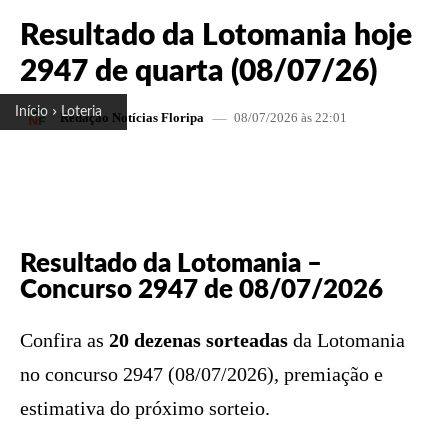
Resultado da Lotomania hoje
2947 de quarta (08/07/26)
Início
Loteria
08/07/2026 às 22:01
Redação Notícias Floripa
FACEBOOK
X
PINTEREST
W
Resultado da Lotomania –
Concurso 2947 de 08/07/2026
Confira as
20 dezenas sorteadas
da Lotomania
no concurso 2947 (08/07/2026), premiação e
estimativa do próximo sorteio.