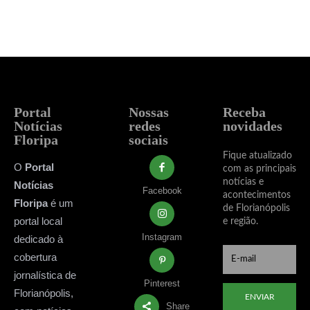
Portal
Nossas
Receba
Notícias
redes
novidades
Floripa
sociais
Fique atualizado
O
Portal
com as principais
notícias e
Notícias
Facebook
acontecimentos
Floripa
é um
de Florianópolis
portal local
e região.
Instagram
dedicado à
cobertura
jornalística de
Pinterest
Florianópolis,
ENVIAR
Share