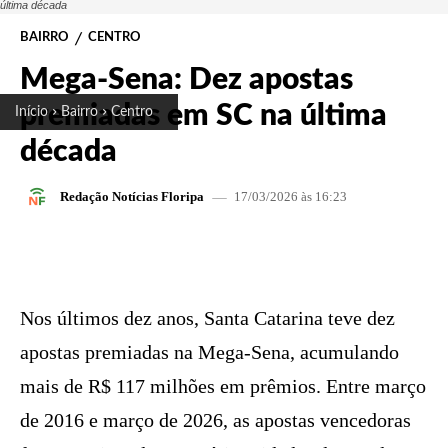
última década
BAIRRO
CENTRO
Mega-Sena: Dez apostas
premiadas em SC na última
Início
Bairro
Centro
década
17/03/2026 às 16:23
Redação Notícias Floripa
FACEBOOK
X
PINTEREST
W
Nos últimos dez anos, Santa Catarina teve dez
apostas premiadas na Mega-Sena, acumulando
mais de R$ 117 milhões em prêmios. Entre março
de 2016 e março de 2026, as apostas vencedoras