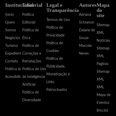
Institucional
Editorial
Legal e
Autores
Mapa
Transparência
do
site
Início
Política
Adriana
Termos de Uso
Quem
Editorial
Schramm
Sitemap
Política de
Somos
Política de
Daiane de
XML
Privacidade
Negócios
Ética
Souza
Notícias
Política de
Turismo
Política de
Marcelo
Sitemap
Cookies
Expediente
Correções e
Neves
XML
Política de
Contato
Retratações
Páginas
Publicidade,
Política de
Política de Uso
Sitemap
Monetização e
Acessibilidade
de Inteligência
XML
Links
Artificial
XML
Patrocinados
Política de
Mapa de
Diversidade
Eventos
llms.txt