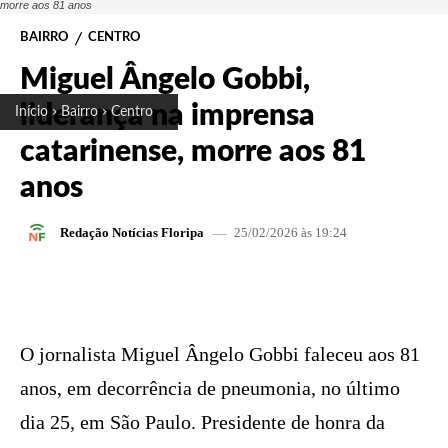
morre aos 81 anos
BAIRRO
CENTRO
Miguel Ângelo Gobbi,
liderança na imprensa
Início
Bairro
Centro
catarinense, morre aos 81
anos
25/02/2026 às 19:24
Redação Notícias Floripa
FACEBOOK
X
PINTEREST
W
O jornalista Miguel Ângelo Gobbi faleceu aos 81
anos, em decorrência de pneumonia, no último
dia 25, em São Paulo. Presidente de honra da