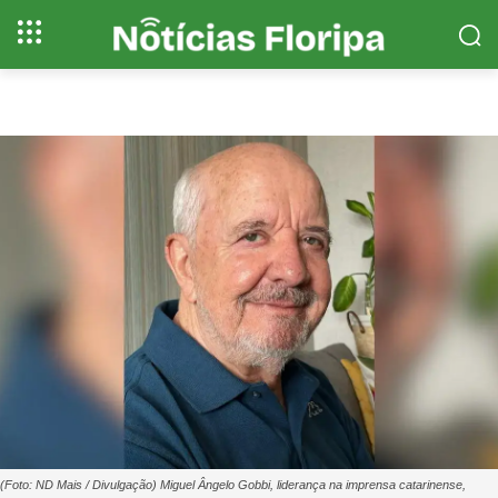
(Foto: ND Mais / Divulgação) Miguel Ângelo Gobbi, liderança na imprensa catarinense,