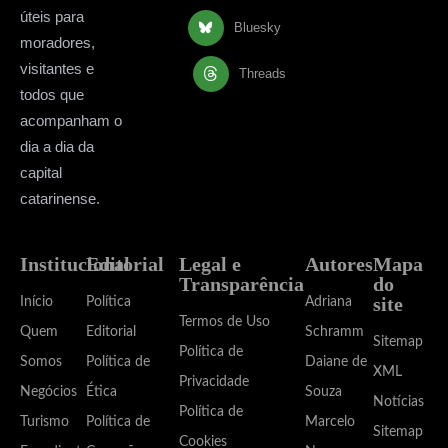
úteis para
Bluesky
moradores,
visitantes e
Threads
todos que
acompanham o
dia a dia da
capital
catarinense.
Institucional
Editorial
Legal e
Autores
Mapa
Transparência
do
site
Início
Política
Adriana
Termos de Uso
Quem
Editorial
Schramm
Sitemap
Política de
Somos
Política de
Daiane de
XML
Privacidade
Negócios
Ética
Souza
Notícias
Política de
Turismo
Política de
Marcelo
Sitemap
Cookies